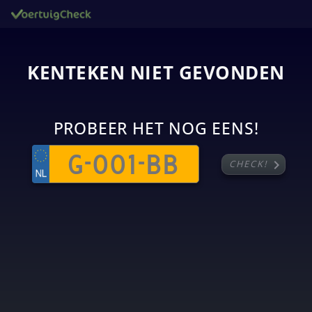
KENTEKEN NIET GEVONDEN
PROBEER HET NOG EENS!
chevron_right
CHECK!