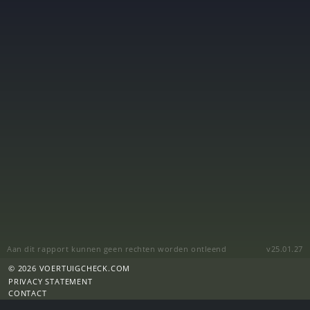
Aan dit rapport kunnen geen rechten worden ontleend
v25.01.27
© 2026 VOERTUIGCHECK.COM
PRIVACY STATEMENT
CONTACT