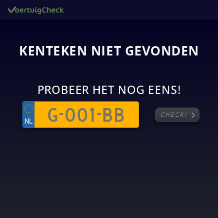
KENTEKEN NIET GEVONDEN
PROBEER HET NOG EENS!
chevron_right
CHECK!