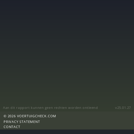
Aan dit rapport kunnen geen rechten worden ontleend
v25.01.27
© 2026 VOERTUIGCHECK.COM
PRIVACY STATEMENT
CONTACT