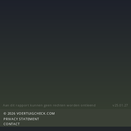
Aan dit rapport kunnen geen rechten worden ontleend
v25.01.27
© 2026 VOERTUIGCHECK.COM
PRIVACY STATEMENT
CONTACT