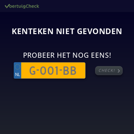
KENTEKEN NIET GEVONDEN
PROBEER HET NOG EENS!
chevron_right
CHECK!