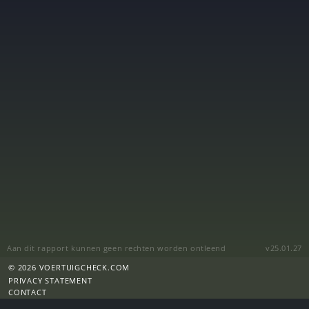
Aan dit rapport kunnen geen rechten worden ontleend
v25.01.27
© 2026 VOERTUIGCHECK.COM
PRIVACY STATEMENT
CONTACT