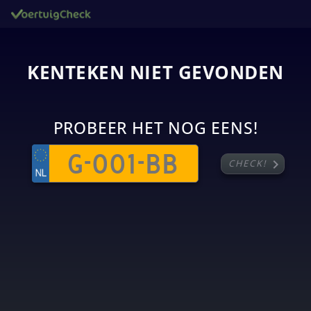
KENTEKEN NIET GEVONDEN
PROBEER HET NOG EENS!
chevron_right
CHECK!