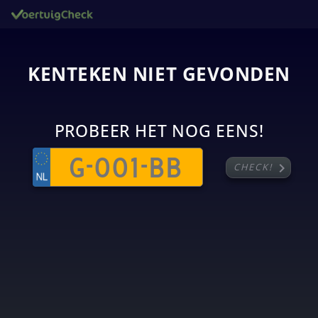
KENTEKEN NIET GEVONDEN
PROBEER HET NOG EENS!
chevron_right
CHECK!