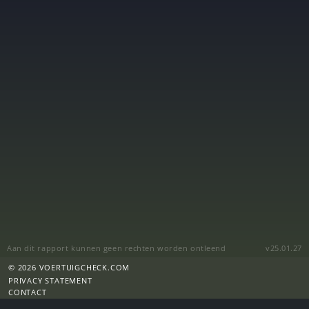
Aan dit rapport kunnen geen rechten worden ontleend
v25.01.27
© 2026 VOERTUIGCHECK.COM
PRIVACY STATEMENT
CONTACT