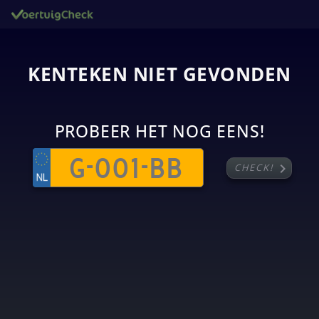
KENTEKEN NIET GEVONDEN
PROBEER HET NOG EENS!
chevron_right
CHECK!