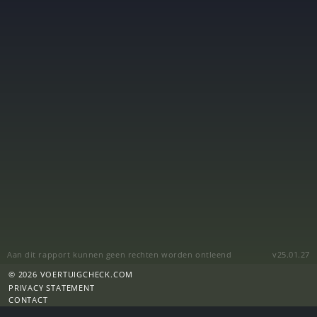
Aan dit rapport kunnen geen rechten worden ontleend
v25.01.27
© 2026 VOERTUIGCHECK.COM
PRIVACY STATEMENT
CONTACT