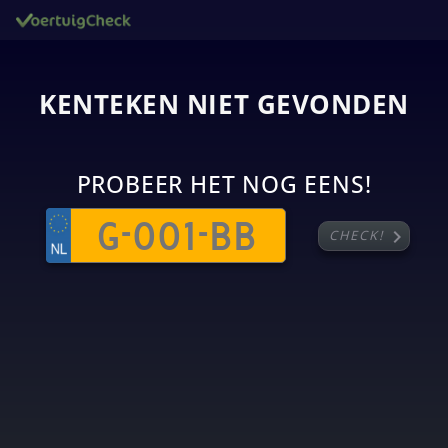
KENTEKEN NIET GEVONDEN
PROBEER HET NOG EENS!
chevron_right
CHECK!