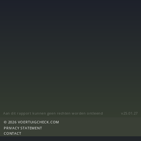
Aan dit rapport kunnen geen rechten worden ontleend
v25.01.27
© 2026 VOERTUIGCHECK.COM
PRIVACY STATEMENT
CONTACT