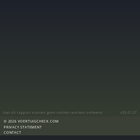
Aan dit rapport kunnen geen rechten worden ontleend
v25.01.27
© 2026 VOERTUIGCHECK.COM
PRIVACY STATEMENT
CONTACT