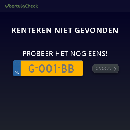
KENTEKEN NIET GEVONDEN
PROBEER HET NOG EENS!
chevron_right
CHECK!