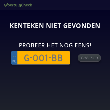
KENTEKEN NIET GEVONDEN
PROBEER HET NOG EENS!
chevron_right
CHECK!