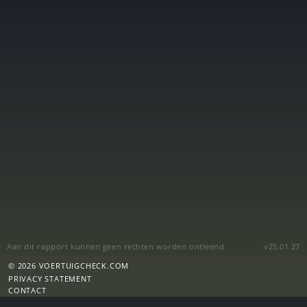
Aan dit rapport kunnen geen rechten worden ontleend
v25.01.27
© 2026 VOERTUIGCHECK.COM
PRIVACY STATEMENT
CONTACT