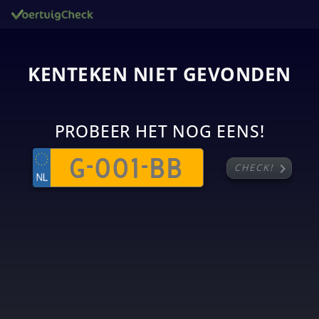
KENTEKEN NIET GEVONDEN
PROBEER HET NOG EENS!
chevron_right
CHECK!