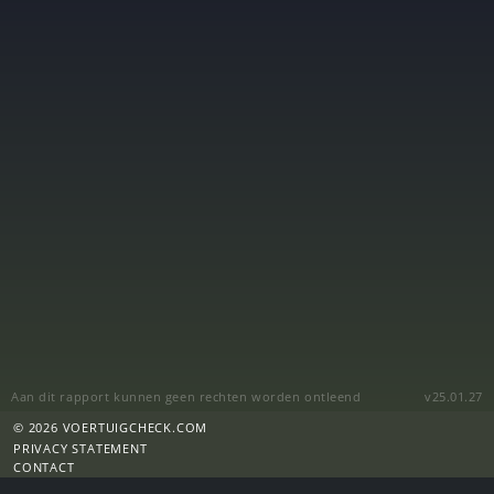
Aan dit rapport kunnen geen rechten worden ontleend
v25.01.27
© 2026 VOERTUIGCHECK.COM
PRIVACY STATEMENT
CONTACT