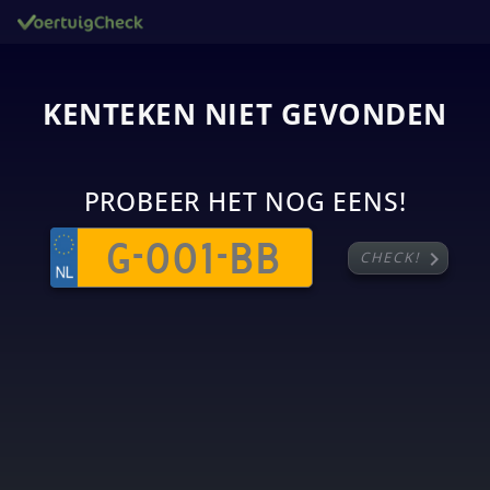
KENTEKEN NIET GEVONDEN
PROBEER HET NOG EENS!
chevron_right
CHECK!