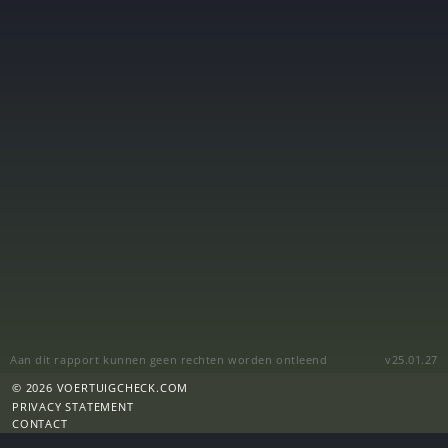
Aan dit rapport kunnen geen rechten worden ontleend
v25.01.27
© 2026 VOERTUIGCHECK.COM
PRIVACY STATEMENT
CONTACT