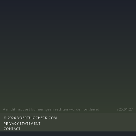
Aan dit rapport kunnen geen rechten worden ontleend
v25.01.27
© 2026 VOERTUIGCHECK.COM
PRIVACY STATEMENT
CONTACT