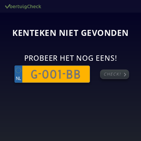
KENTEKEN NIET GEVONDEN
PROBEER HET NOG EENS!
chevron_right
CHECK!