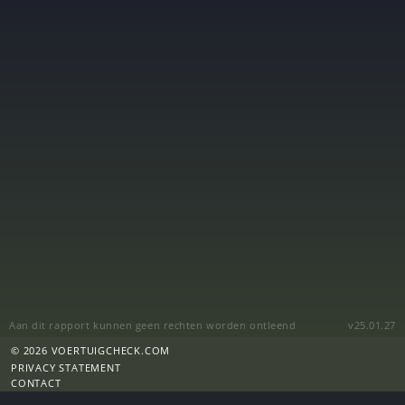
Aan dit rapport kunnen geen rechten worden ontleend
v25.01.27
© 2026 VOERTUIGCHECK.COM
PRIVACY STATEMENT
CONTACT