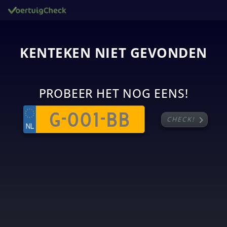
KENTEKEN NIET GEVONDEN
PROBEER HET NOG EENS!
chevron_right
CHECK!