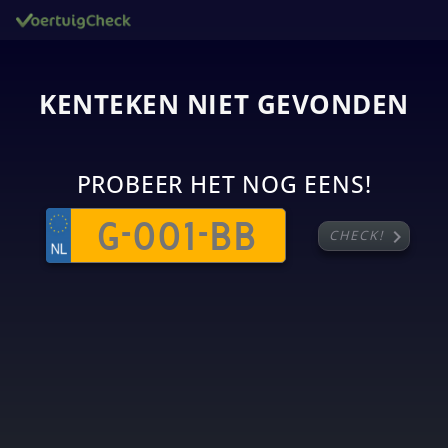
KENTEKEN NIET GEVONDEN
PROBEER HET NOG EENS!
chevron_right
CHECK!