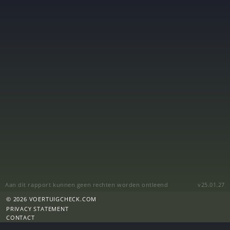
Aan dit rapport kunnen geen rechten worden ontleend
v25.01.27
© 2026 VOERTUIGCHECK.COM
PRIVACY STATEMENT
CONTACT