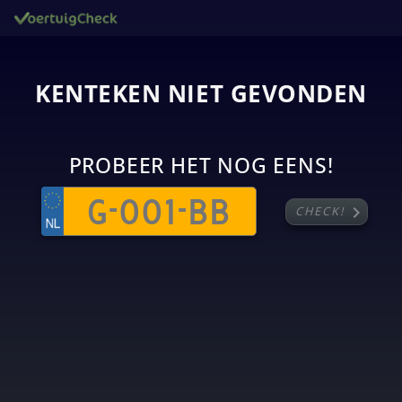
KENTEKEN NIET GEVONDEN
PROBEER HET NOG EENS!
chevron_right
CHECK!