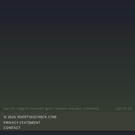
Aan dit rapport kunnen geen rechten worden ontleend
v25.01.27
© 2026 VOERTUIGCHECK.COM
PRIVACY STATEMENT
CONTACT