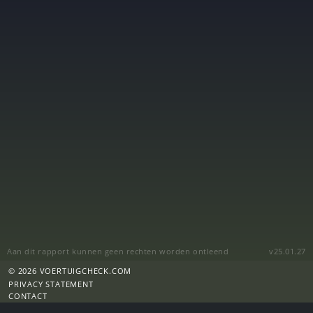
Aan dit rapport kunnen geen rechten worden ontleend
v25.01.27
© 2026 VOERTUIGCHECK.COM
PRIVACY STATEMENT
CONTACT