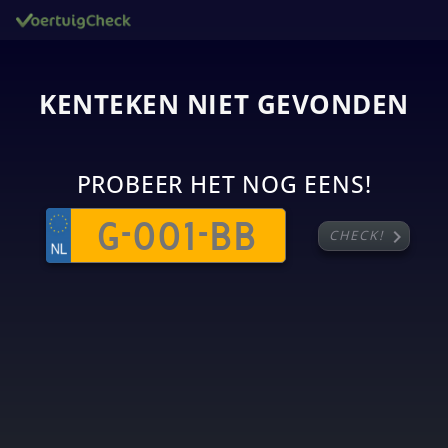
KENTEKEN NIET GEVONDEN
PROBEER HET NOG EENS!
chevron_right
CHECK!