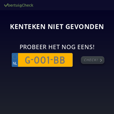
KENTEKEN NIET GEVONDEN
PROBEER HET NOG EENS!
chevron_right
CHECK!