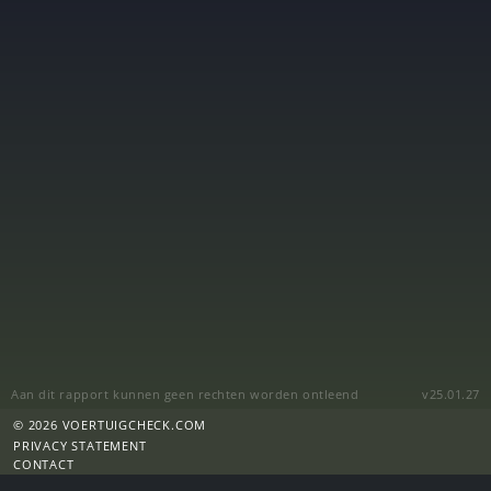
Aan dit rapport kunnen geen rechten worden ontleend
v25.01.27
© 2026 VOERTUIGCHECK.COM
PRIVACY STATEMENT
CONTACT