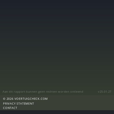
Aan dit rapport kunnen geen rechten worden ontleend
v25.01.27
© 2026 VOERTUIGCHECK.COM
PRIVACY STATEMENT
CONTACT