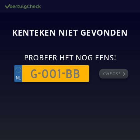
KENTEKEN NIET GEVONDEN
PROBEER HET NOG EENS!
chevron_right
CHECK!