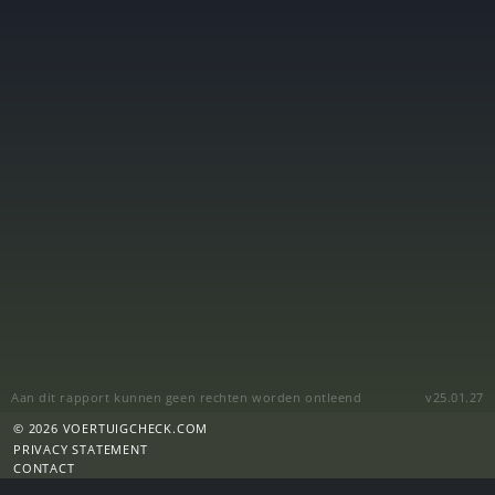
Aan dit rapport kunnen geen rechten worden ontleend
v25.01.27
© 2026 VOERTUIGCHECK.COM
PRIVACY STATEMENT
CONTACT