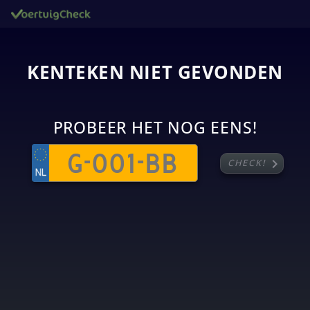
KENTEKEN NIET GEVONDEN
PROBEER HET NOG EENS!
chevron_right
CHECK!