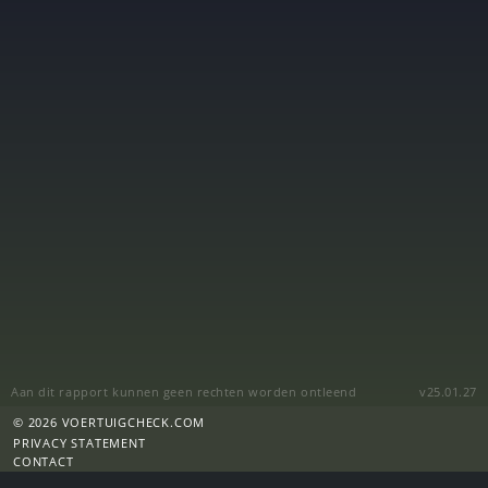
Aan dit rapport kunnen geen rechten worden ontleend
v25.01.27
© 2026 VOERTUIGCHECK.COM
PRIVACY STATEMENT
CONTACT