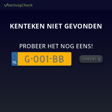
KENTEKEN NIET GEVONDEN
PROBEER HET NOG EENS!
chevron_right
CHECK!