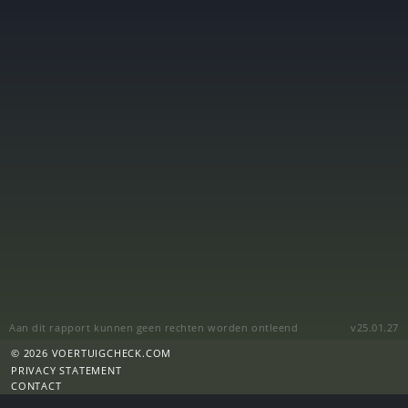
Aan dit rapport kunnen geen rechten worden ontleend
v25.01.27
© 2026 VOERTUIGCHECK.COM
PRIVACY STATEMENT
CONTACT