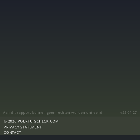
Aan dit rapport kunnen geen rechten worden ontleend
v25.01.27
© 2026 VOERTUIGCHECK.COM
PRIVACY STATEMENT
CONTACT