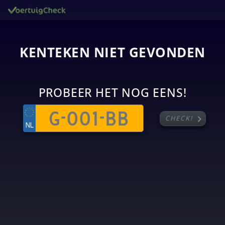
KENTEKEN NIET GEVONDEN
PROBEER HET NOG EENS!
chevron_right
CHECK!