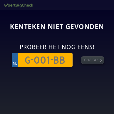
KENTEKEN NIET GEVONDEN
PROBEER HET NOG EENS!
chevron_right
CHECK!