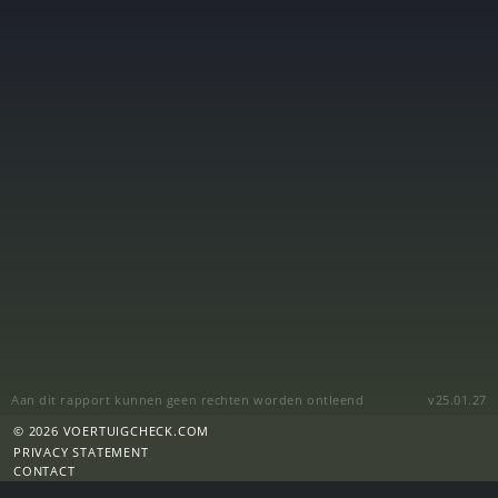
Aan dit rapport kunnen geen rechten worden ontleend
v25.01.27
© 2026 VOERTUIGCHECK.COM
PRIVACY STATEMENT
CONTACT