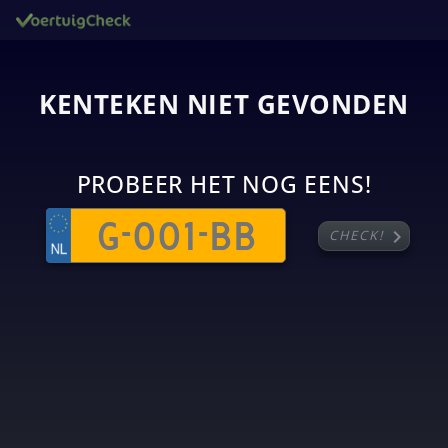
KENTEKEN NIET GEVONDEN
PROBEER HET NOG EENS!
chevron_right
CHECK!