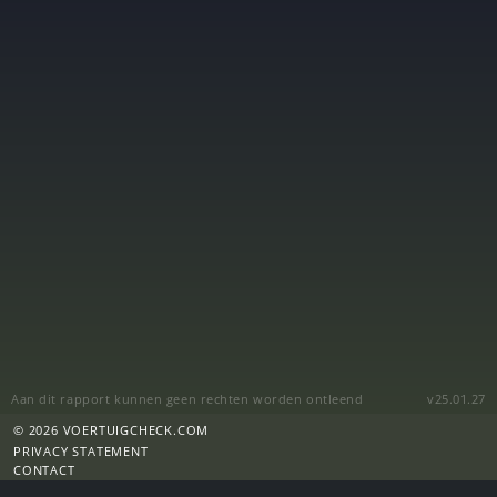
Aan dit rapport kunnen geen rechten worden ontleend
v25.01.27
© 2026 VOERTUIGCHECK.COM
PRIVACY STATEMENT
CONTACT