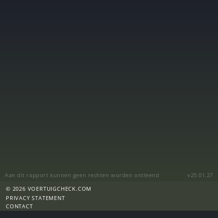
Aan dit rapport kunnen geen rechten worden ontleend
v25.01.27
© 2026 VOERTUIGCHECK.COM
PRIVACY STATEMENT
CONTACT