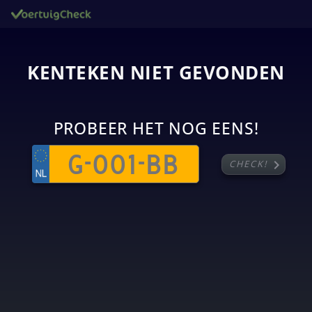
KENTEKEN NIET GEVONDEN
PROBEER HET NOG EENS!
chevron_right
CHECK!