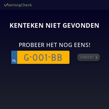
KENTEKEN NIET GEVONDEN
PROBEER HET NOG EENS!
chevron_right
CHECK!