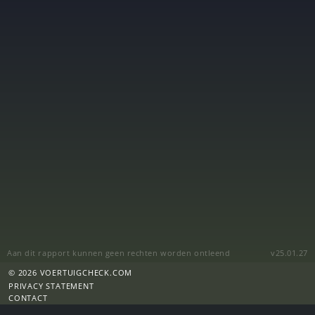
Aan dit rapport kunnen geen rechten worden ontleend
v25.01.27
© 2026 VOERTUIGCHECK.COM
PRIVACY STATEMENT
CONTACT