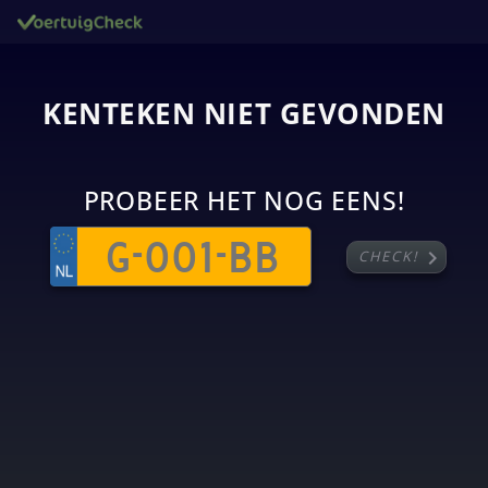
KENTEKEN NIET GEVONDEN
PROBEER HET NOG EENS!
chevron_right
CHECK!