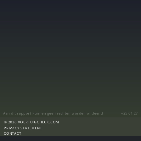
Aan dit rapport kunnen geen rechten worden ontleend
v25.01.27
© 2026 VOERTUIGCHECK.COM
PRIVACY STATEMENT
CONTACT