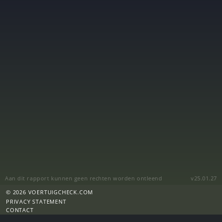
Aan dit rapport kunnen geen rechten worden ontleend
v25.01.27
© 2026 VOERTUIGCHECK.COM
PRIVACY STATEMENT
CONTACT