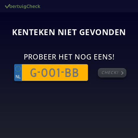
KENTEKEN NIET GEVONDEN
PROBEER HET NOG EENS!
chevron_right
CHECK!