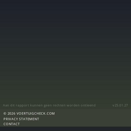
Aan dit rapport kunnen geen rechten worden ontleend
v25.01.27
© 2026 VOERTUIGCHECK.COM
PRIVACY STATEMENT
CONTACT