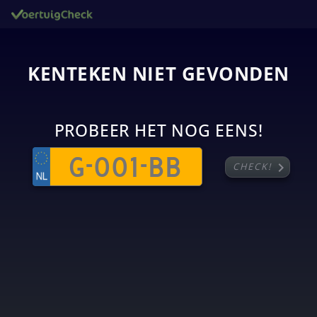
KENTEKEN NIET GEVONDEN
PROBEER HET NOG EENS!
chevron_right
CHECK!