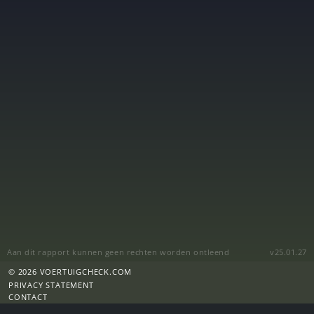
Aan dit rapport kunnen geen rechten worden ontleend
v25.01.27
© 2026 VOERTUIGCHECK.COM
PRIVACY STATEMENT
CONTACT