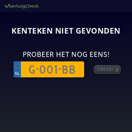
KENTEKEN NIET GEVONDEN
PROBEER HET NOG EENS!
chevron_right
CHECK!