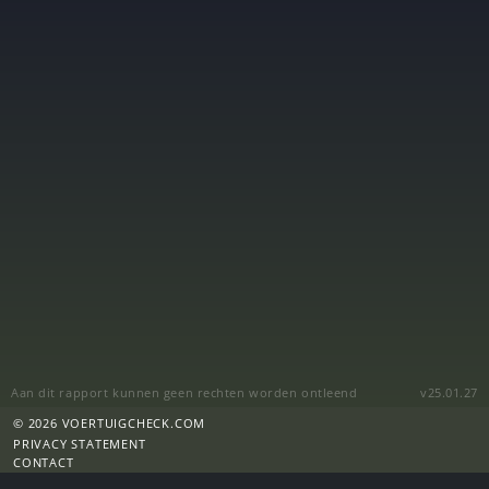
Aan dit rapport kunnen geen rechten worden ontleend
v25.01.27
© 2026 VOERTUIGCHECK.COM
PRIVACY STATEMENT
CONTACT