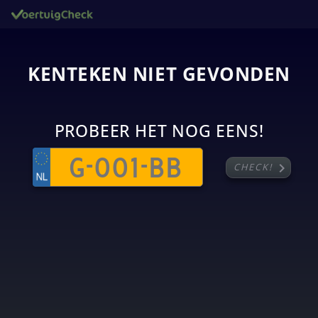
KENTEKEN NIET GEVONDEN
PROBEER HET NOG EENS!
chevron_right
CHECK!