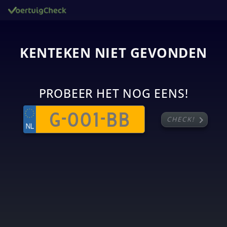
KENTEKEN NIET GEVONDEN
PROBEER HET NOG EENS!
chevron_right
CHECK!