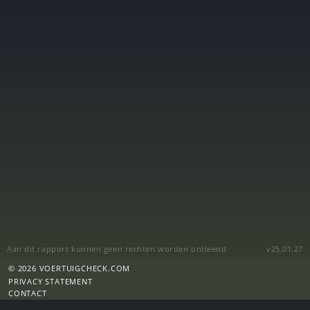
Aan dit rapport kunnen geen rechten worden ontleend
v25.01.27
© 2026 VOERTUIGCHECK.COM
PRIVACY STATEMENT
CONTACT