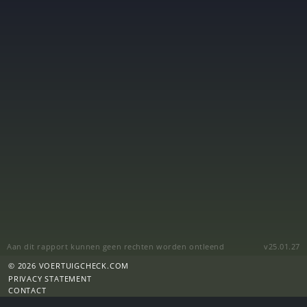
Aan dit rapport kunnen geen rechten worden ontleend
v25.01.27
© 2026 VOERTUIGCHECK.COM
PRIVACY STATEMENT
CONTACT