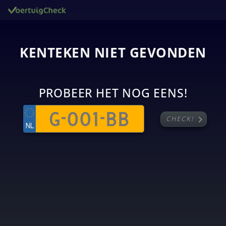
KENTEKEN NIET GEVONDEN
PROBEER HET NOG EENS!
chevron_right
CHECK!