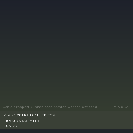
Aan dit rapport kunnen geen rechten worden ontleend
v25.01.27
© 2026 VOERTUIGCHECK.COM
PRIVACY STATEMENT
CONTACT