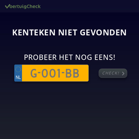
KENTEKEN NIET GEVONDEN
PROBEER HET NOG EENS!
chevron_right
CHECK!