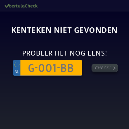
KENTEKEN NIET GEVONDEN
PROBEER HET NOG EENS!
chevron_right
CHECK!