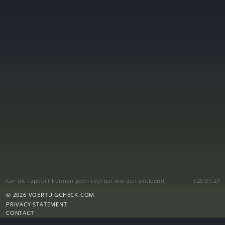
Aan dit rapport kunnen geen rechten worden ontleend
v25.01.27
© 2026 VOERTUIGCHECK.COM
PRIVACY STATEMENT
CONTACT