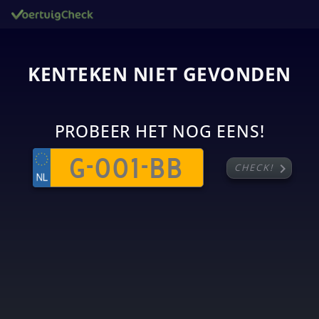
KENTEKEN NIET GEVONDEN
PROBEER HET NOG EENS!
chevron_right
CHECK!