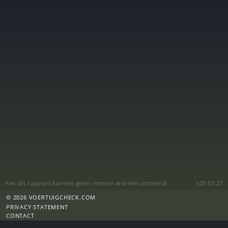
Aan dit rapport kunnen geen rechten worden ontleend
v25.01.27
© 2026 VOERTUIGCHECK.COM
PRIVACY STATEMENT
CONTACT