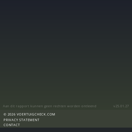
Aan dit rapport kunnen geen rechten worden ontleend
v25.01.27
© 2026 VOERTUIGCHECK.COM
PRIVACY STATEMENT
CONTACT