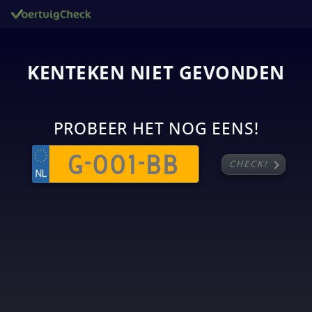
KENTEKEN NIET GEVONDEN
PROBEER HET NOG EENS!
chevron_right
CHECK!