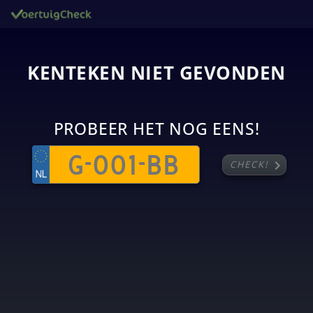
KENTEKEN NIET GEVONDEN
PROBEER HET NOG EENS!
chevron_right
CHECK!