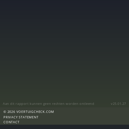
Aan dit rapport kunnen geen rechten worden ontleend
v25.01.27
© 2026 VOERTUIGCHECK.COM
PRIVACY STATEMENT
CONTACT