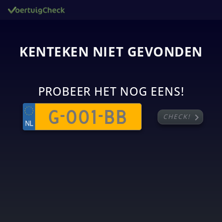
KENTEKEN NIET GEVONDEN
PROBEER HET NOG EENS!
chevron_right
CHECK!