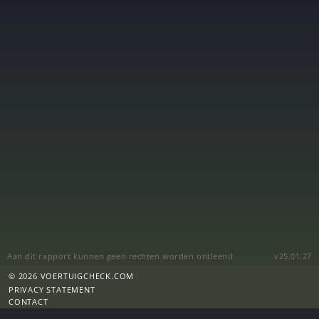
Aan dit rapport kunnen geen rechten worden ontleend
v25.01.27
© 2026 VOERTUIGCHECK.COM
PRIVACY STATEMENT
CONTACT