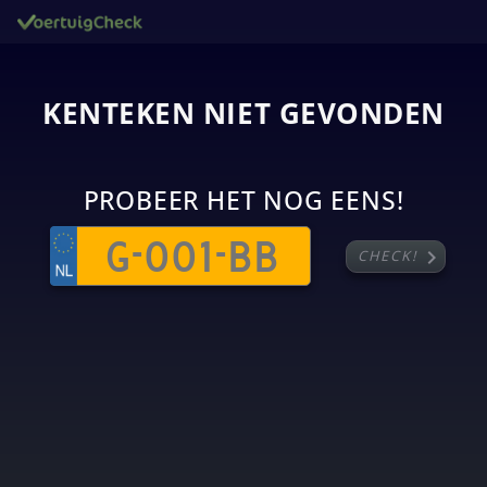
KENTEKEN NIET GEVONDEN
PROBEER HET NOG EENS!
chevron_right
CHECK!