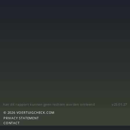
Aan dit rapport kunnen geen rechten worden ontleend
v25.01.27
© 2026 VOERTUIGCHECK.COM
PRIVACY STATEMENT
CONTACT