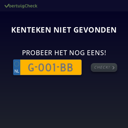
KENTEKEN NIET GEVONDEN
PROBEER HET NOG EENS!
chevron_right
CHECK!