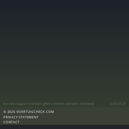
Aan dit rapport kunnen geen rechten worden ontleend
v25.01.27
© 2026 VOERTUIGCHECK.COM
PRIVACY STATEMENT
CONTACT