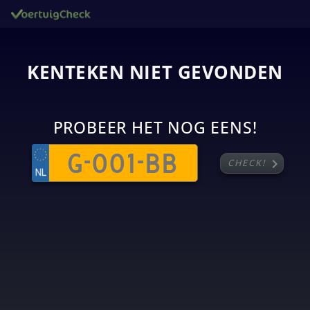
KENTEKEN NIET GEVONDEN
PROBEER HET NOG EENS!
chevron_right
CHECK!