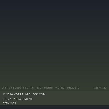
Aan dit rapport kunnen geen rechten worden ontleend
v25.01.27
© 2026 VOERTUIGCHECK.COM
PRIVACY STATEMENT
CONTACT