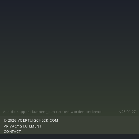
Aan dit rapport kunnen geen rechten worden ontleend
v25.01.27
© 2026 VOERTUIGCHECK.COM
PRIVACY STATEMENT
CONTACT