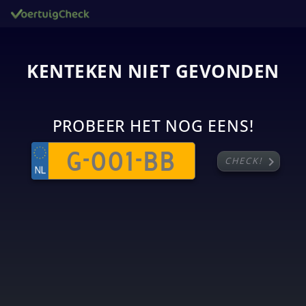
KENTEKEN NIET GEVONDEN
PROBEER HET NOG EENS!
chevron_right
CHECK!