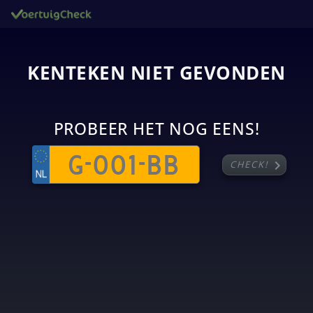
KENTEKEN NIET GEVONDEN
PROBEER HET NOG EENS!
chevron_right
CHECK!