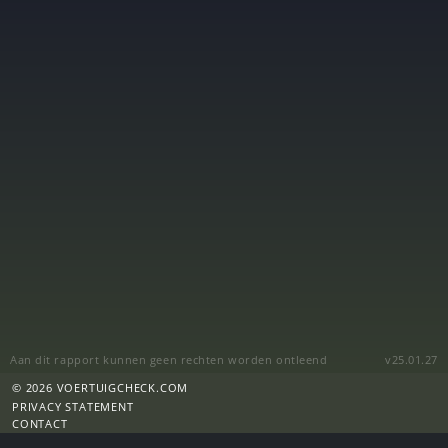
Aan dit rapport kunnen geen rechten worden ontleend
v25.01.27
© 2026 VOERTUIGCHECK.COM
PRIVACY STATEMENT
CONTACT