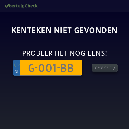
KENTEKEN NIET GEVONDEN
PROBEER HET NOG EENS!
chevron_right
CHECK!