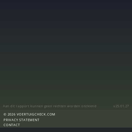
Aan dit rapport kunnen geen rechten worden ontleend
v25.01.27
© 2026 VOERTUIGCHECK.COM
PRIVACY STATEMENT
CONTACT