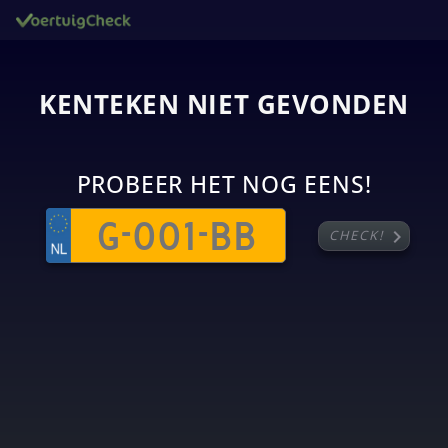
KENTEKEN NIET GEVONDEN
PROBEER HET NOG EENS!
chevron_right
CHECK!