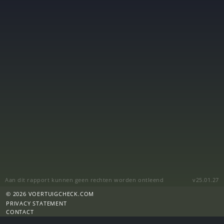
Aan dit rapport kunnen geen rechten worden ontleend
v25.01.27
© 2026 VOERTUIGCHECK.COM
PRIVACY STATEMENT
CONTACT