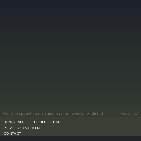
Aan dit rapport kunnen geen rechten worden ontleend
v25.01.27
© 2026 VOERTUIGCHECK.COM
PRIVACY STATEMENT
CONTACT