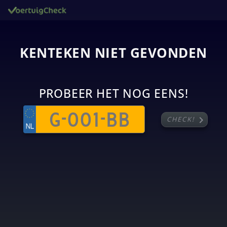
KENTEKEN NIET GEVONDEN
PROBEER HET NOG EENS!
chevron_right
CHECK!