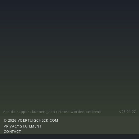
Aan dit rapport kunnen geen rechten worden ontleend
v25.01.27
© 2026 VOERTUIGCHECK.COM
PRIVACY STATEMENT
CONTACT