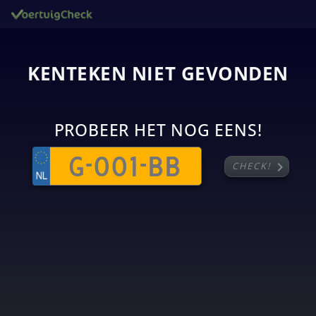
KENTEKEN NIET GEVONDEN
PROBEER HET NOG EENS!
chevron_right
CHECK!