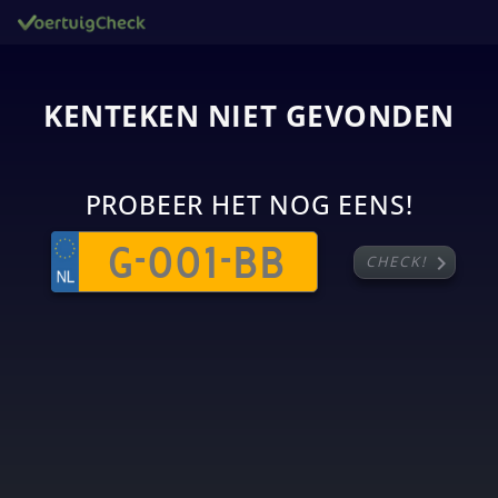
KENTEKEN NIET GEVONDEN
PROBEER HET NOG EENS!
chevron_right
CHECK!