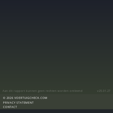
Aan dit rapport kunnen geen rechten worden ontleend
v25.01.27
© 2026 VOERTUIGCHECK.COM
PRIVACY STATEMENT
CONTACT