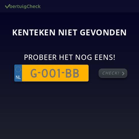
KENTEKEN NIET GEVONDEN
PROBEER HET NOG EENS!
chevron_right
CHECK!