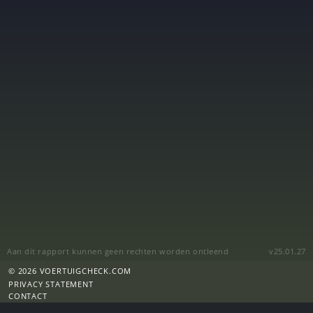
Aan dit rapport kunnen geen rechten worden ontleend
v25.01.27
© 2026 VOERTUIGCHECK.COM
PRIVACY STATEMENT
CONTACT